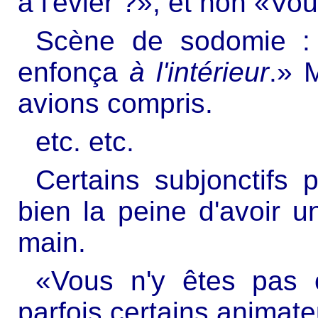
à l'évier ?», et non «Vous
Scène de sodomie : «
enfonça
à l'intérieur
.» 
avions compris.
etc. etc.
Certains subjonctifs 
bien la peine d'avoir 
main.
«Vous n'y êtes pas o
parfois certains animate