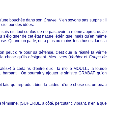
t qu'une bouchée dans son
Cratyle
. N'en soyons pas surpris : il
 ciel pur des idées.
 suis est tout confus de ne pas avoir la même approche. Je
pu s'éloigner de cet état naturel édénique, mais qu'en même
chose. Quand on parle, on a plus ou moins les choses dans la
n peut dire pour sa défense, c'est que la réalité la vérifie
a chose qu'ils désignent. Mes livres (
Verbier
et
Coups de
atés») à certains d'entre eux : la molle MOULE, la lourde
bant... On pourrait y ajouter le sinistre GRABAT, qu'on
 laid qui reproduit bien la laideur d'une chose est un beau
le féminine. (SUPERBE à côté, percutant, vibrant, n'en a que