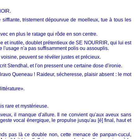
NOIR.
sifflante, tristement dépourvue de moelleux, tue à tous les
vec en plus le ratage qui rôde en son centre.
 et inutile, doublet prétentieux de SE NOURRIR, qui lui est
 l'usage n'a pas suffisamment polis ou assouplis.
voisine, peuvent se révéler justes et précieux.
t Stendhal, et l'on pressent une certaine dose d'ironie.
ravo Queneau ! Raideur, sécheresse, plaisir absent : le mot
ittérature».
s rare et mystérieuse.
aveux, il manque d'allure. Il ne convient qu'aux aveux sans
geste vocal énergique, le propulse jusqu'au [é] final, haut et
ends pas là ce double non, cette menace de panpan-cucul,