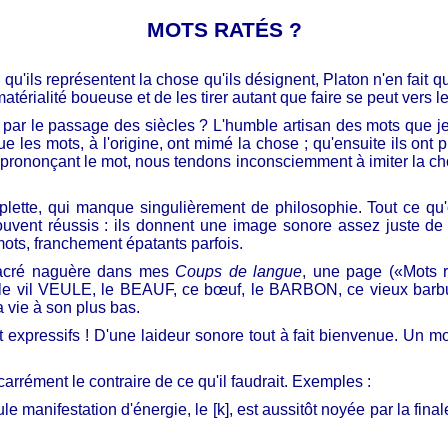
MOTS RATÉS ?
, qu'ils représentent la chose qu'ils désignent, Platon n'en fai
térialité boueuse et de les tirer autant que faire se peut vers le
par le passage des siècles ? L'humble artisan des mots que je
les mots, à l'origine, ont mimé la chose ; qu'ensuite ils ont 
 en prononçant le mot, nous tendons inconsciemment à imiter la 
implette, qui manque singulièrement de philosophie. Tout ce qu'o
ouvent réussis : ils donnent une image sonore assez juste de l
 mots, franchement épatants parfois.
nsacré naguère dans mes
Coups de langue
, une page («Mots r
il VEULE, le BEAUF, ce bœuf, le BARBON, ce vieux barbu bar
a vie à son plus bas.
expressifs ! D'une laideur sonore tout à fait bienvenue. Un mot
carrément le contraire de ce qu'il faudrait. Exemples :
manifestation d'énergie, le [k], est aussitôt noyée par la fina