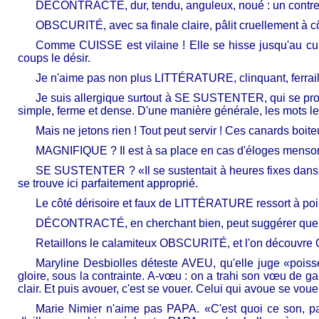
DÉCONTRACTÉ, dur, tendu, anguleux, noué : un contre
OBSCURITÉ, avec sa finale claire, pâlit cruellement à
Comme CUISSE est vilaine ! Elle se hisse jusqu'au cul, 
coups le désir.
Je n'aime pas non plus LITTÉRATURE, clinquant, ferrailla
Je suis allergique surtout à SE SUSTENTER, qui se prono
simple, ferme et dense. D'une manière générale, les mots l
Mais ne jetons rien ! Tout peut servir ! Ces canards boi
MAGNIFIQUE ? Il est à sa place en cas d'éloges mensonger
SE SUSTENTER ? «Il se sustentait à heures fixes dans un
se trouve ici parfaitement approprié.
Le côté dérisoire et faux de LITTÉRATURE ressort à point
DÉCONTRACTÉ, en cherchant bien, peut suggérer que la d
Retaillons le calamiteux OBSCURITÉ, et l'on découvre O
Maryline Desbiolles déteste AVEU, qu'elle juge «poisseu
gloire, sous la contrainte. A-vœu : on a trahi son vœu de gar
clair. Et puis avouer, c'est se vouer. Celui qui avoue se voue 
Marie Nimier n'aime pas PAPA. «C'est quoi ce son, pa