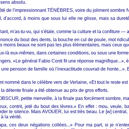
sens absolu.
 côté de l'impressionnant TÉNÈBRES, voire du joliment sombre 
d'accord, à moins que sous lui elle ne glisse, mais sa dureté 
nt, m'as-tu-vu, qui s'étale, comme la culture et la confiture — a
nce du bout des dents, la bouche en cul de poule, mot ridicule
es moins beaux ne sont pas les plus élémentaires, mais ceux que
teux-là eux-mêmes, dans certaines conditions, ou sous une forme 
s. «Le général Fabio Conti fit une réponse magnifique...», écri
e pension de famille où l'inexactitude couvrait de honte...». B
 nommé dans le célèbre vers de Verlaine, «Et tout le reste est l
étente finale a été obtenue au prix de gros efforts.
BSCUR, petite merveille, à la finale pas forcément sombre, mai
x, contrit, jeté du bout des lèvres.» En effet : mou, veule, b
der le silence. Mais AVOUER, lui est très beau. Le [w] central, 
à la vérité.
pa, ces deux négations collées...» Pour ma part, si je n'ent