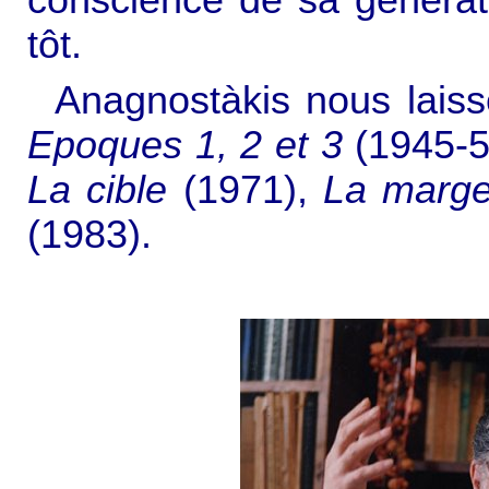
conscience de sa générati
tôt.
Anagnostàkis nous laiss
Epoques 1, 2 et 3
(1945-5
La cible
(1971),
La marge
(1983).